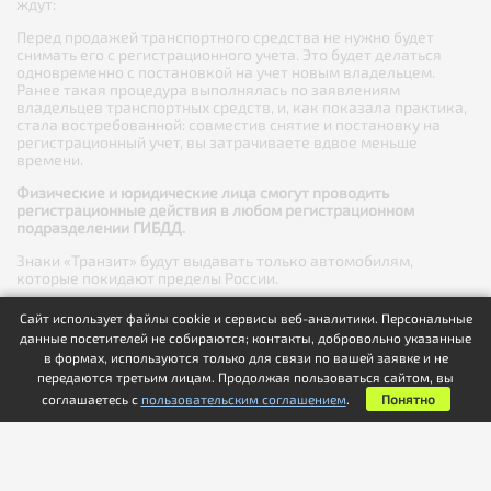
ждут:
Перед продажей транспортного средства не нужно будет
снимать его с регистрационного учета. Это будет делаться
одновременно с постановкой на учет новым владельцем.
Ранее такая процедура выполнялась по заявлениям
владельцев транспортных средств, и, как показала практика,
стала востребованной: совместив снятие и постановку на
регистрационный учет, вы затрачиваете вдвое меньше
времени.
Физические и юридические лица смогут проводить
регистрационные действия в любом регистрационном
подразделении ГИБДД.
Знаки «Транзит» будут выдавать только автомобилям,
которые покидают пределы России.
Согласно регламенту, время исполнения регистрационных
Сайт использует файлы cookie и сервисы веб-аналитики. Персональные
действий сокращено с трех часов до часа. Кроме того, должно
данные посетителей не собираются; контакты, добровольно указанные
уменьшиться время, отведенное на ожидание в очереди, – до
в формах, используются только для связи по вашей заявке и не
15 минут.
передаются третьим лицам. Продолжая пользоваться сайтом, вы
При похищении или утрате регистрационных знаков
соглашаетесь с
пользовательским соглашением
.
Понятно
проходить перерегистрацию автомобиля будет не нужно.
Достаточно будет изготовить дубликаты номеров.
«Эти изменения направлены, прежде всего, на оптимизацию
процесса: уменьшение документооборота, сокращение