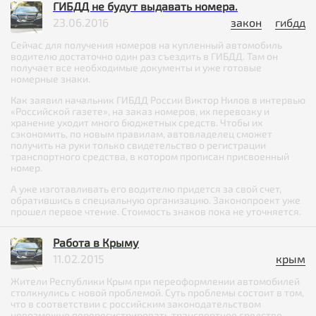
ГИБДД не будут выдавать номера.
23.06.2016
закон
гибдд
Сейчас для получения номеров на купленный автомобиль
водителю достаточно один раз съездить в ГИБДД. Там он
получает все необходимые документы и уже готовые
номерные знаки.
Как заявил начальник ГИБДД России Виктор Нилов в интервью
«Российской газете», на заказ номеров, их перевозку и
хранение уходит много бюджетных средств. Чтобы их
сэкономить, по новым правилам, автовладелец сможет
получить на руки только свидетельство о регистрации
транспортного средства, в котором прописан присвоенный
номер.
А уже изготавливать его водителю придется за свой счет,
обратившись в специальную организацию. Законопроект уже
прошел первое чтение. Стоимость знаков пока не уточняется.
Работа в Крыму
11.02.2015
крым
Жители Республики Крым при переоформлении автомобилей
столкнулись с новой проблемой. Суть проблемы состоит в том,
что в соответствии с российским законодательством
невозможно перерегистрировать транспортное средство,