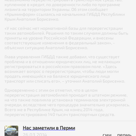
купленное в кредит, по доверенности либо по программе
лизинга на территории Украины. Об этом сообщает
«Крыминформ» ссылаясь на начальника ГИБДД Республики
Крым Анатолия Борисенко.
«У нас сейчас нет нормативной базы для перерегистрации
таких автомобилей. Решения по таким случаям должны быть
приняты на уровне Российской Федерации, и внесены
соответствующие изменения в федеральный закон», -
объяснил ситуацию Анатолий Борисенко.
Глава управления ГИБДД также добавил, что существует
проблема и в отношении юридических лиц, не желающих
регистрироваться в российском правовом поле. «Здесь
возникает вопрос о перерегистрации, чтобы люди могли
продать имеющийся на балансе юридического лица
транспорт или списать его», – уточнил Анатолий Борисенко.
Одновременно с этим он отметил, что в целом
перерегистрация автомобилей проходит в штатном режиме,
на что также повлияла установка терминалов электронной
очереди, вследствие чего процедура значительно ускорилась.
Всего же в Республике Крым, на конец 2014 года,
перерегистрировано 140 тысяч транспортных средств.
Нас заметили в Перми
26.03.2014
сми
пермь