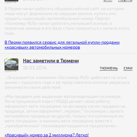
В Перми начал работать общероссийский сайт, на котором
люди могут, формально не нарушая закона, купить или
продать «красивый» автомобильный номер. Портал
«Госномер-RUS» начал работать минувшей осенью, а
пермские номера в его базе стали появляться с начала этого
года.
В Перми появился сервис для легальной купли-продажи
«красивых» автомобильных номеров
Нас заметили в Тюмени
18.03.2014
тюмень
сми
...Оказывается, компания «Госномер-RUS» работает на этом
рынке с прошлого года и ее представители вполне уверены в
законности своих действий.
«Мы продаем уже выданные автовладельцам госномера.
Регистрационный отдел ГИБДД делает свою работу:
оформляет авто-посредник по договору купли-продажи на
продавца, затем оформляет „перевес“ госномера с одного
автомобиля продавца на другой, только что купленный им
авто-посредник, и наконец авто-посредник вместе с
„приобретенным“ госномером продается покупателю».
«Красивый» номер за 2 миллиона? Легко!