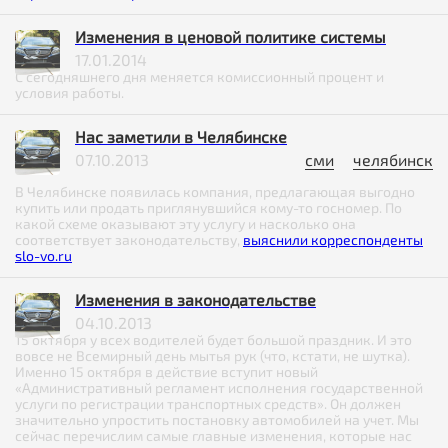
Изменения в ценовой политике системы
17.01.2014
С сегодняшнего дня меняется комиссионный процент и
условия работы.
Нас заметили в Челябинске
07.10.2013
сми
челябинск
В Челябинске появилась компания, предлагающая выгодно
купить или продать приглянувшийся кому-то госномер. По
какой схеме оказывают эту услугу и насколько она
соответствует законодательству,
выяснили корреспонденты
slo-vo.ru
Изменения в законодательстве
04.10.2013
15 октября у всех водителей будет большой праздник. И это
вовсе не Всемирный день мытья рук (что, кстати, не шутка).
Именно 15 октября в действие вступит новый
«Административный регламент исполнения государственной
услуги по регистрации транспортных средств». Он должен
значительно упростить постановку автомобилей на учет. Мы
сейчас перечислим самые главные изменения, которые нас