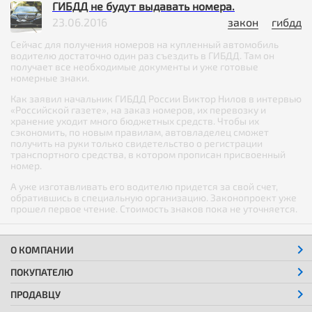
ГИБДД не будут выдавать номера.
23.06.2016
закон
гибдд
Сейчас для получения номеров на купленный автомобиль
водителю достаточно один раз съездить в ГИБДД. Там он
получает все необходимые документы и уже готовые
номерные знаки.
Как заявил начальник ГИБДД России Виктор Нилов в интервью
«Российской газете», на заказ номеров, их перевозку и
хранение уходит много бюджетных средств. Чтобы их
сэкономить, по новым правилам, автовладелец сможет
получить на руки только свидетельство о регистрации
транспортного средства, в котором прописан присвоенный
номер.
А уже изготавливать его водителю придется за свой счет,
обратившись в специальную организацию. Законопроект уже
прошел первое чтение. Стоимость знаков пока не уточняется.
О КОМПАНИИ
ПОКУПАТЕЛЮ
ПРОДАВЦУ