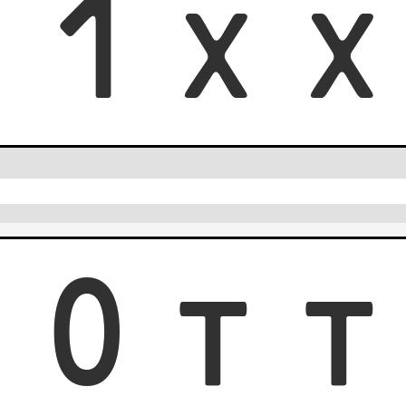
1
1
X
1
0
T