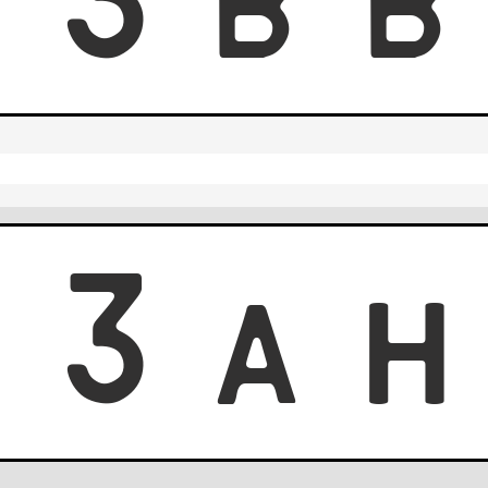
7
3
B
3
3
A