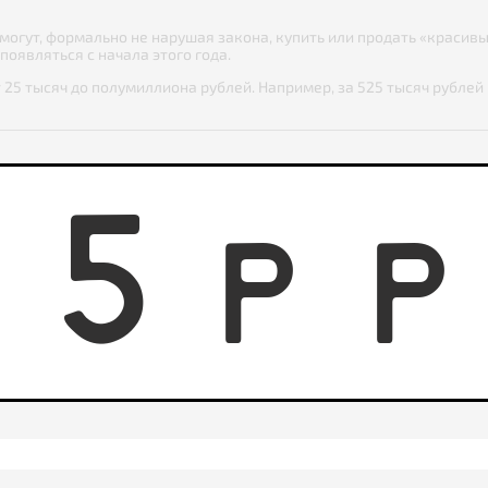
 могут, формально не нарушая закона, купить или продать «краси
появляться с начала этого года.
т 25 тысяч до полумиллиона рублей. Например, за 525 тысяч рубл
5
5
P