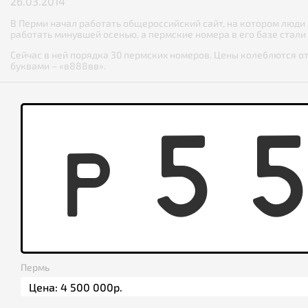
26.03.2014
В Перми начал работать общероссийский сайт, на котором люди
работать минувшей осенью, а пермские номера в его базе стали 
Сейчас в ней порядка 30 пермских номеров. Цены колеблются о
буквами – «в888вв».
P
5
Пермь