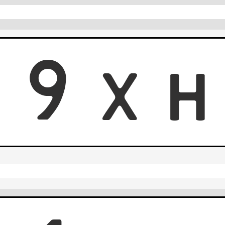
9
9
X