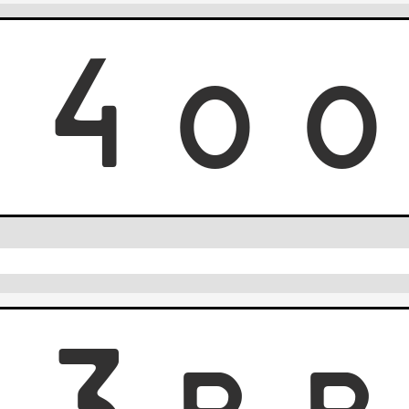
4
4
O