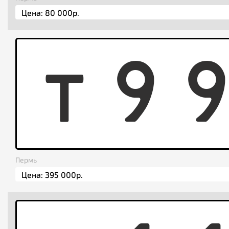
T
9
Пермь