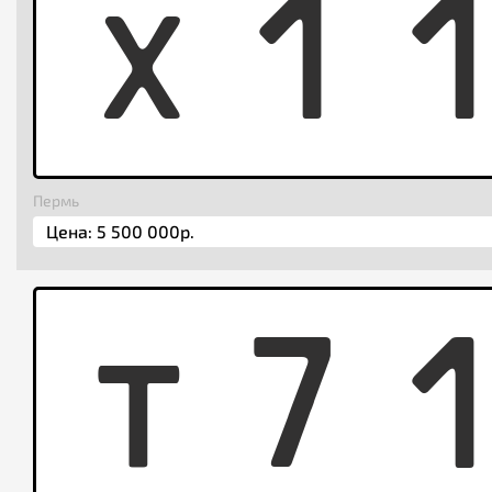
X
1
Пермь
T
7