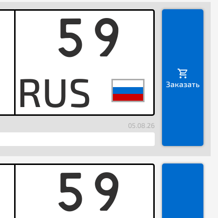
59
O
Заказать
05.08.26
59