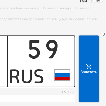
сми
пермь
вый» автомобильный номер. Портал «Госномер-RUS» начал
ей предлагается номер с одинаковыми цифрами и одинаковыми
В
59
P
Заказать
05.08.26