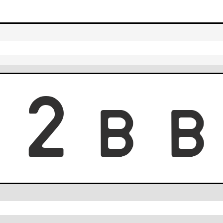
3
2
B