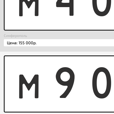
M
4
Симферополь
M
9