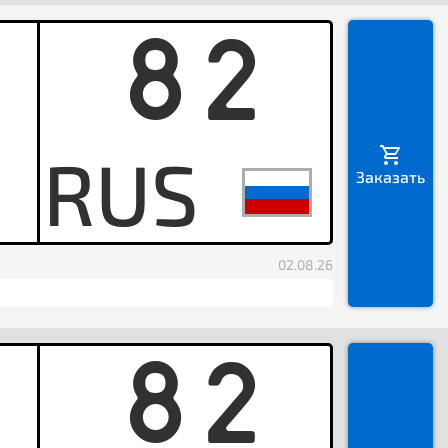
82
H
Заказать
02.08.26
82