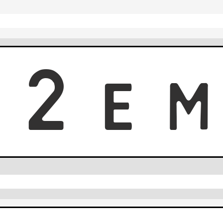
0
2
E