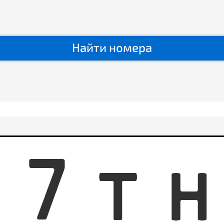
Найти номера
7
7
T