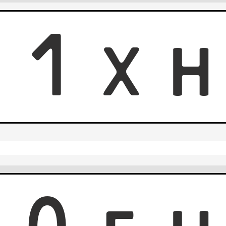
0
1
X