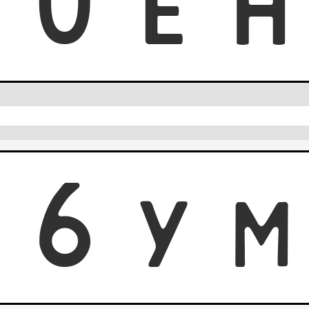
0
0
E
0
6
Y