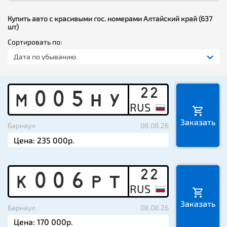
Купить авто с красивыми гос. номерами Алтайский край (637
шт)
Сортировать по:
Дата по убыванию
22
M
0
0
5
H
Y
Заказать
Барнаул
08.08.26
22
K
0
0
6
P
T
Заказать
Барнаул
08.08.26