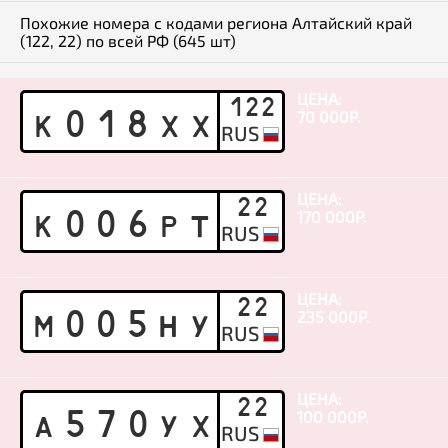
Похожие номера с кодами региона Алтайский край
(122, 22) по всей РФ (645 шт)
ЦЕНА:
122
70 000Р.
K
0
1
8
X
X
ЦЕНА:
22
170 000Р.
K
0
0
6
P
T
ЦЕНА:
22
235 000Р.
M
0
0
5
H
Y
ЦЕНА:
22
100 000Р.
A
5
7
0
Y
X