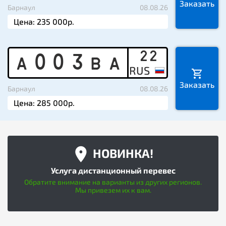
Заказать
Барнаул
08.08.26
22
A
0
0
3
B
A
Заказать
Барнаул
08.08.26
НОВИНКА!
Услуга дистанционный перевес
Обратите внимание на варианты из других регионов.
Мы привезем их к вам.