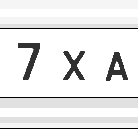
5
7
X