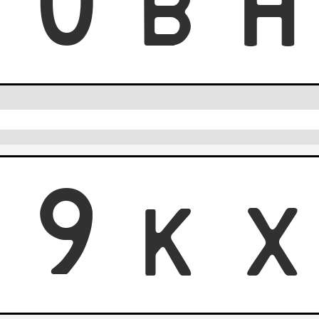
3
0
B
0
9
K