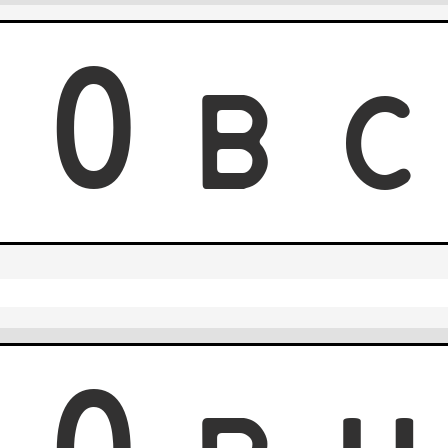
8
0
B