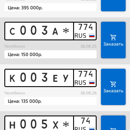
774
C
0
0
3
A
*
Заказать
Челябинск
06.08.26
774
K
0
0
3
E
Y
Заказать
Челябинск
06.08.26
74
H
0
0
5
X
*