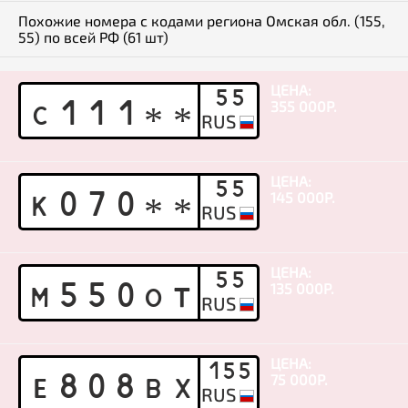
Похожие номера с кодами региона Омская обл. (155,
55) по всей РФ (61 шт)
ЦЕНА:
55
355 000Р.
C
1
1
1
*
*
ЦЕНА:
55
145 000Р.
K
0
7
0
*
*
ЦЕНА:
55
135 000Р.
M
5
5
0
O
T
ЦЕНА:
155
75 000Р.
E
8
0
8
B
X