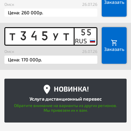
Заказать
Омск
26.07.26
55
T
3
4
5
Y
T
Заказать
Омск
26.07.26
НОВИНКА!
Услуга дистанционный перевес
Обратите внимание на варианты из других регионов.
Мы привезем их к вам.