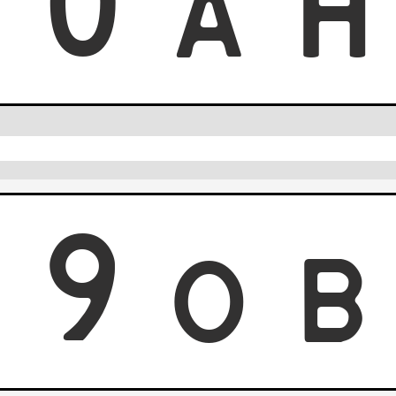
0
0
A
0
9
O