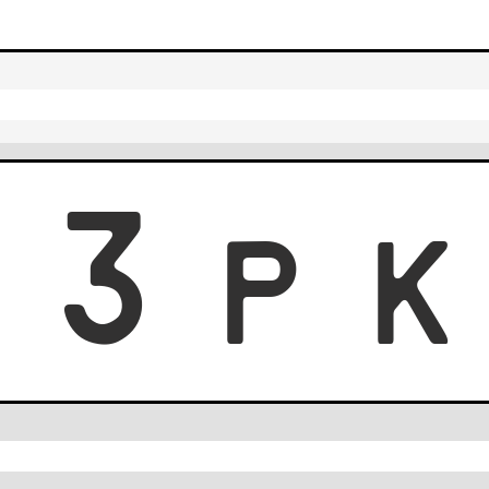
0
3
P