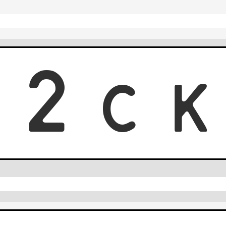
2
2
C