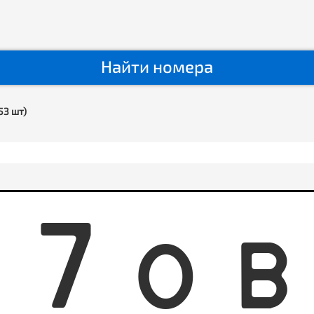
Найти номера
53 шт)
5
7
O