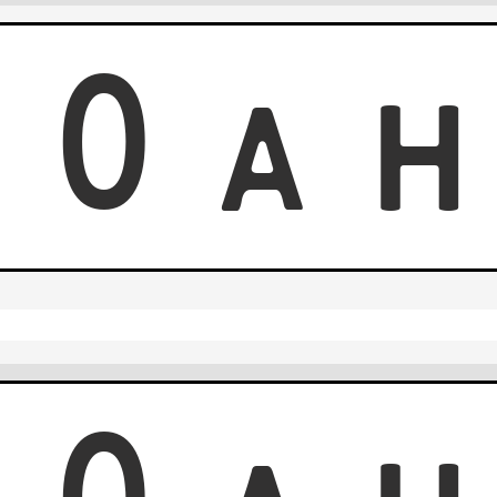
5
0
A