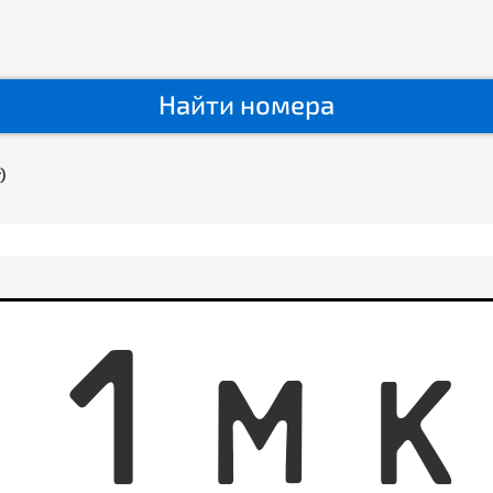
Найти номера
)
1
1
M