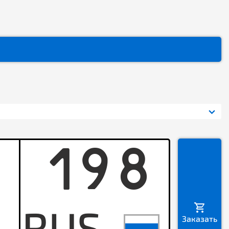
198
K
Заказать