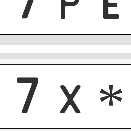
7
7
P
0
7
X