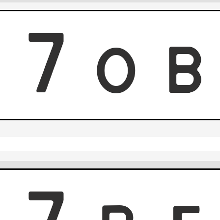
7
7
O