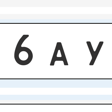
6
6
A