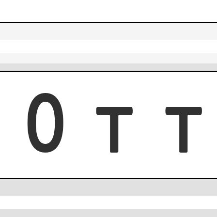
0
0
T