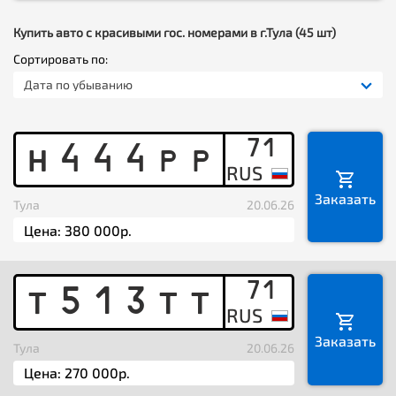
Купить авто с красивыми гос. номерами в г.Тула (45 шт)
Сортировать по:
Дата по убыванию
71
H
4
4
4
P
P
Заказать
Тула
20.06.26
71
T
5
1
3
T
T
Заказать
Тула
20.06.26