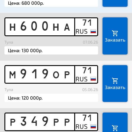
71
H
6
0
0
H
A
Заказать
Тула
07.06.26
71
M
9
1
9
O
P
Заказать
Тула
05.06.26
71
P
3
4
9
P
P