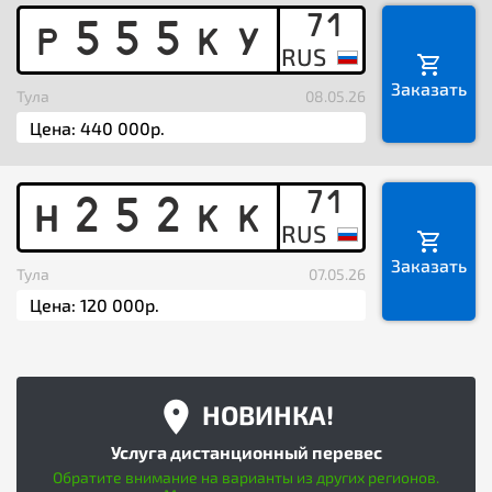
71
P
5
5
5
K
Y
Заказать
Тула
08.05.26
71
H
2
5
2
K
K
Заказать
Тула
07.05.26
НОВИНКА!
Услуга дистанционный перевес
Обратите внимание на варианты из других регионов.