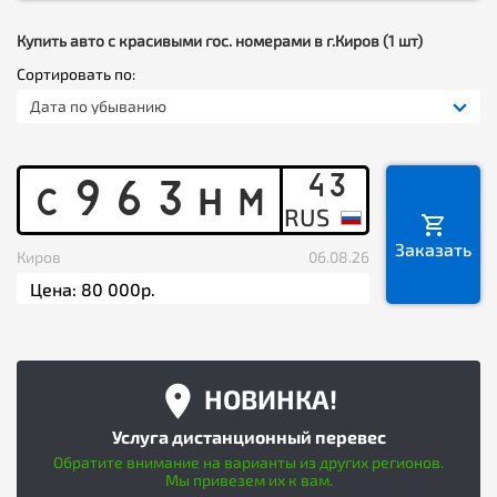
Купить авто с красивыми гос. номерами в г.Киров (1 шт)
Сортировать по:
Дата по убыванию
43
C
9
6
3
H
M
Заказать
Киров
06.08.26
НОВИНКА!
Услуга дистанционный перевес
Обратите внимание на варианты из других регионов.
Мы привезем их к вам.