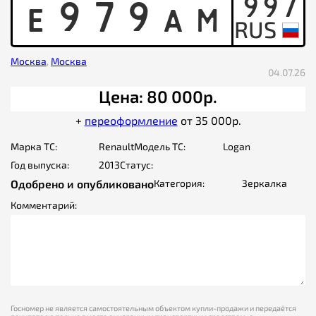
997
E
9
7
9
A
M
Москва
,
Москва
04.07.26
Цена: 80 000р.
+
переоформление
от 35 000р.
Марка ТС:
Renault
Модель ТС:
Logan
Год выпуска:
2013
Статус:
Одобрено и опубликовано
Категория:
Зеркалка
Комментарий:
Госномер не является самостоятельным объектом купли-продажи и передаётся