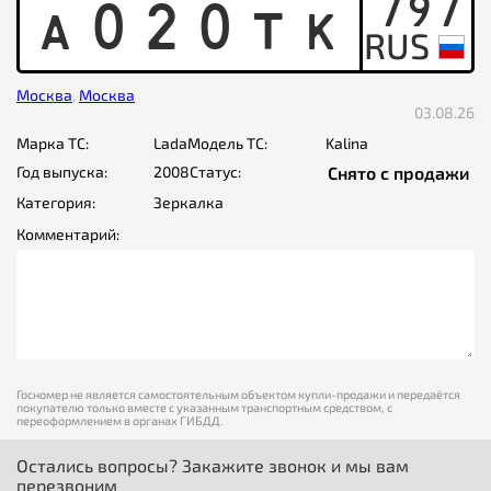
797
A
0
2
0
T
K
Москва
,
Москва
03.08.26
Марка ТС:
Lada
Модель ТС:
Kalina
Год выпуска:
2008
Статус:
Снято с продажи
Категория:
Зеркалка
Комментарий:
Госномер не является самостоятельным объектом купли-продажи и передаётся
покупателю только вместе с указанным транспортным средством, с
переоформлением в органах ГИБДД.
Остались вопросы? Закажите звонок и мы вам
перезвоним