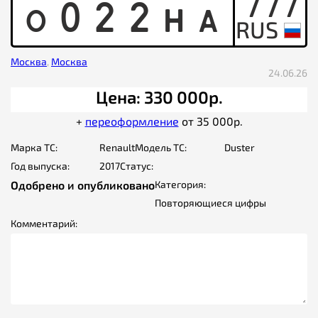
777
O
0
2
2
H
A
Москва
,
Москва
24.06.26
Цена: 330 000р.
+
переоформление
от 35 000р.
Марка ТС:
Renault
Модель ТС:
Duster
Год выпуска:
2017
Статус:
Одобрено и опубликовано
Категория:
Повторяющиеся цифры
Комментарий: