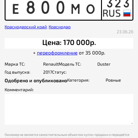
323
E
8
0
0
M
O
Краснодарский край
,
Краснодар
23.06.26
Цена: 170 000р.
+
переоформление
от 35 000р.
Марка ТС:
Renault
Модель ТС:
Duster
Год выпуска:
2017
Статус:
Одобрено и опубликовано
Категория:
Ровные
Комментарий:
Госномер не является самостоятельным объектом купли-продажи и передаётся