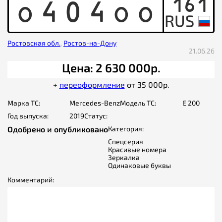
161
O
4
0
4
O
O
Ростовская обл.
,
Ростов-на-Дону
21.06.26
Цена: 2 630 000р.
+
переоформление
от 35 000р.
Марка ТС:
Mercedes-Benz
Модель ТС:
E 200
Год выпуска:
2019
Статус:
Одобрено и опубликовано
Категория:
Спецсерия
Красивые номера
Зеркалка
Одинаковые буквы
Комментарий: