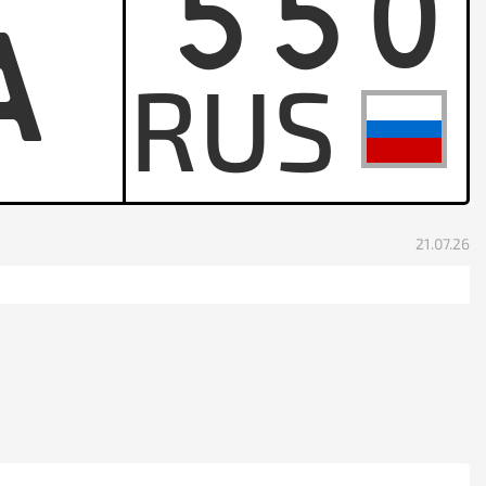
550
A
21.07.26