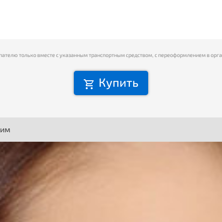
пателю только вместе с указанным транспортным средством, с переоформлением в орг
Купить
ним