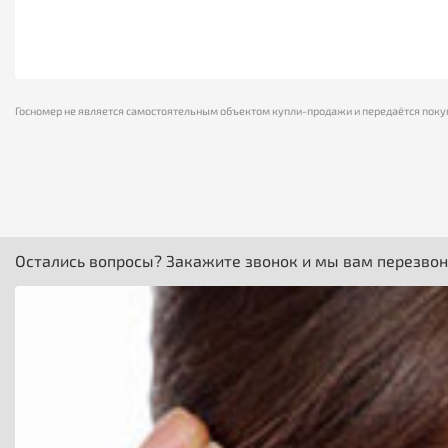
Госномер не является самостоятельным объектом купли-продажи и передаётся поку
Остались вопросы? Закажите звонок и мы вам перезво