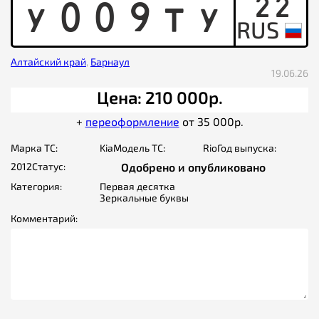
22
Y
0
0
9
T
Y
Алтайский край
,
Барнаул
19.06.26
Цена: 210 000р.
+
переоформление
от 35 000р.
Марка ТС:
Kia
Модель ТС:
Rio
Год выпуска:
2012
Статус:
Одобрено и опубликовано
Категория:
Первая десятка
Зеркальные буквы
Комментарий: