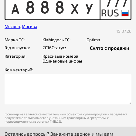
777
A
8
8
8
X
Y
Москва
,
Москва
15.07.26
Марка ТС:
Kia
Модель ТС:
Optima
Год выпуска:
2016
Статус:
Снято с продажи
Категория:
Красивые номера
Одинаковые цифры
Комментарий:
Госномер не является самостоятельным объектом купли-продажи и передаётся
покупателю только вместе с указанным транспортным средством, с
переоформлением в органах ГИБДД.
Остались вопросы? Закажите звонок и мы вам