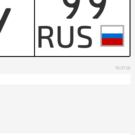
99
Y
18.07.26