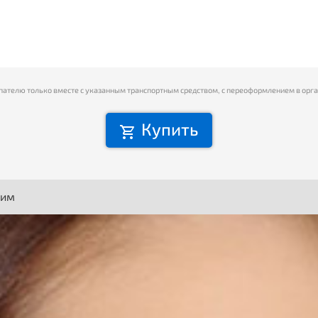
пателю только вместе с указанным транспортным средством, с переоформлением в орг
Купить
ним