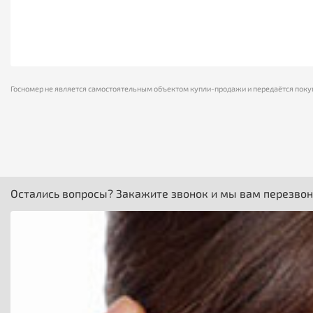
Госномер не является самостоятельным объектом купли-продажи и передаётся поку
Остались вопросы? Закажите звонок и мы вам перезво