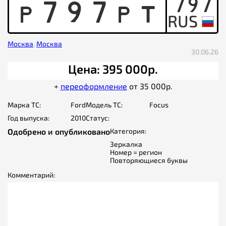
797
P
7
9
7
P
T
Москва
,
Москва
30.06.26
Цена: 395 000р.
+
переоформление
от 35 000р.
Марка ТС:
Ford
Модель ТС:
Focus
Год выпуска:
2010
Статус:
Одобрено и опубликовано
Категория:
Зеркалка
Номер = регион
Повторяющиеся буквы
Комментарий: