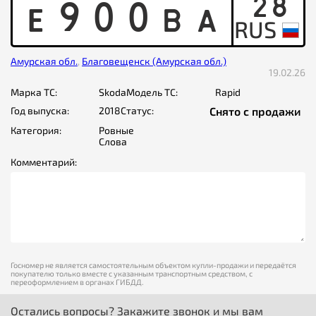
28
E
9
0
0
B
A
Амурская обл.
,
Благовещенск (Амурская обл.)
19.02.26
Марка ТС:
Skoda
Модель ТС:
Rapid
Год выпуска:
2018
Статус:
Снято с продажи
Категория:
Ровные
Слова
Комментарий:
Госномер не является самостоятельным объектом купли-продажи и передаётся
покупателю только вместе с указанным транспортным средством, с
переоформлением в органах ГИБДД.
Остались вопросы? Закажите звонок и мы вам