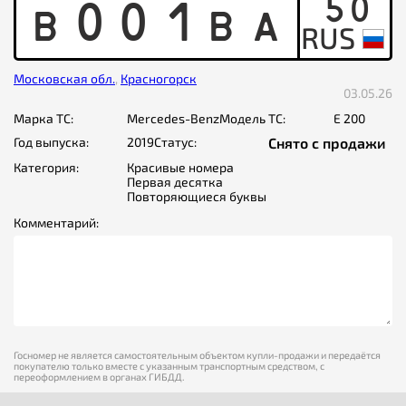
50
B
0
0
1
B
A
Московская обл.
,
Красногорск
03.05.26
Марка ТС:
Mercedes-Benz
Модель ТС:
E 200
Год выпуска:
2019
Статус:
Снято с продажи
Категория:
Красивые номера
Первая десятка
Повторяющиеся буквы
Комментарий:
Госномер не является самостоятельным объектом купли-продажи и передаётся
покупателю только вместе с указанным транспортным средством, с
переоформлением в органах ГИБДД.