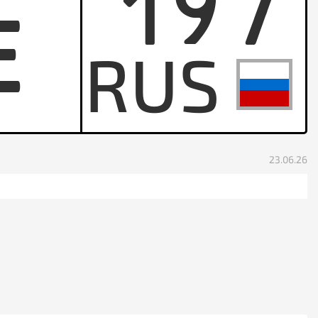
197
E
23.06.26