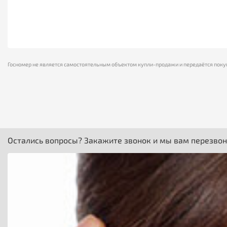
Госномер не является самостоятельным объектом купли-продажи и передаётся поку
Остались вопросы? Закажите звонок и мы вам перезво