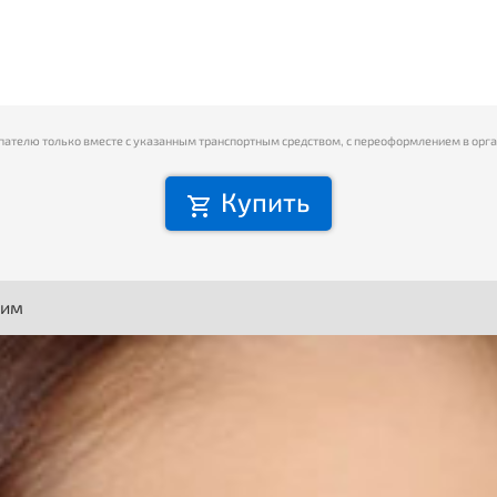
пателю только вместе с указанным транспортным средством, с переоформлением в орг
Купить
ним