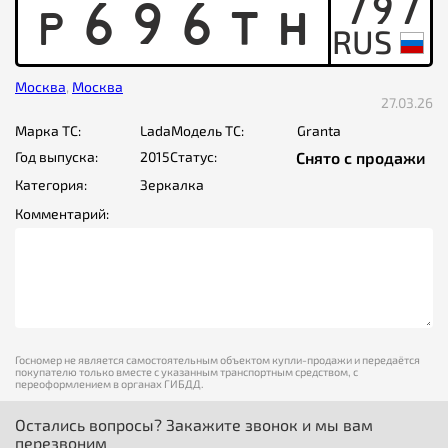
797
P
6
9
6
T
H
Москва
,
Москва
27.03.26
Марка ТС:
Lada
Модель ТС:
Granta
Год выпуска:
2015
Статус:
Снято с продажи
Категория:
Зеркалка
Комментарий:
Госномер не является самостоятельным объектом купли-продажи и передаётся
покупателю только вместе с указанным транспортным средством, с
переоформлением в органах ГИБДД.
Остались вопросы? Закажите звонок и мы вам
перезвоним