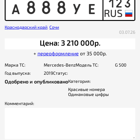
123
A
8
8
8
Y
E
Краснодарский край
,
Сочи
03.07.26
Цена: 3 210 000р.
+
переоформление
от 35 000р.
Марка ТС:
Mercedes-Benz
Модель ТС:
G 500
Год выпуска:
2019
Статус:
Одобрено и опубликовано
Категория:
Красивые номера
Одинаковые цифры
Комментарий: