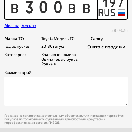
197
B
3
0
0
B
B
Москва
,
Москва
28.03.26
Марка ТС:
Toyota
Модель ТС:
Camry
Год выпуска:
2013
Статус:
Снято с продажи
Категория:
Красивые номера
Одинаковые буквы
Ровные
Комментарий:
Госномер не является самостоятельным объектом купли-продажи и передаётся
покупателю только вместе с указанным транспортным средством, с
переоформлением в органах ГИБДД.