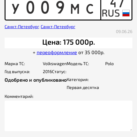
47
Y
0
0
9
M
C
Санкт-Петербург
,
Санкт-Петербург
09.06.26
Цена: 175 000р.
+
переоформление
от 35 000р.
Марка ТС:
Volkswagen
Модель ТС:
Polo
Год выпуска:
2016
Статус:
Одобрено и опубликовано
Категория:
Первая десятка
Комментарий: