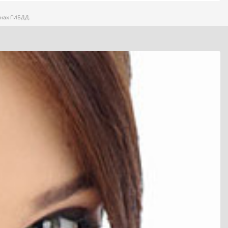
анах ГИБДД.