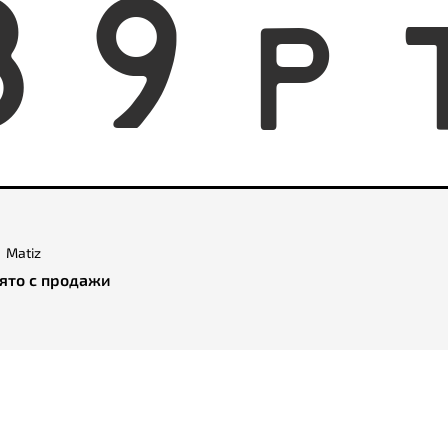
8
9
P
Matiz
ято с продажи