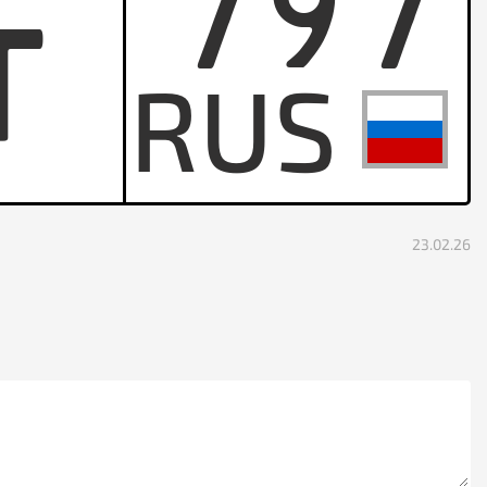
797
T
23.02.26