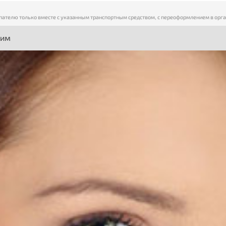
пателю только вместе с указанным транспортным средством, с переоформлением в орг
ним