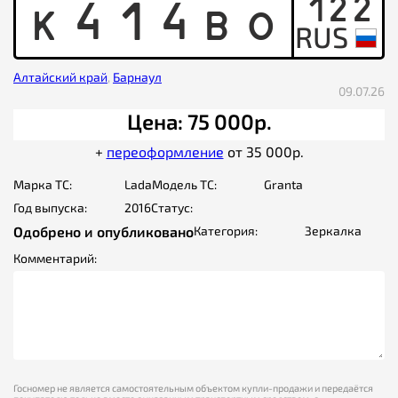
122
K
4
1
4
B
O
Алтайский край
,
Барнаул
09.07.26
Цена: 75 000р.
+
переоформление
от 35 000р.
Марка ТС:
Lada
Модель ТС:
Granta
Год выпуска:
2016
Статус:
Одобрено и опубликовано
Категория:
Зеркалка
Комментарий:
Госномер не является самостоятельным объектом купли-продажи и передаётся