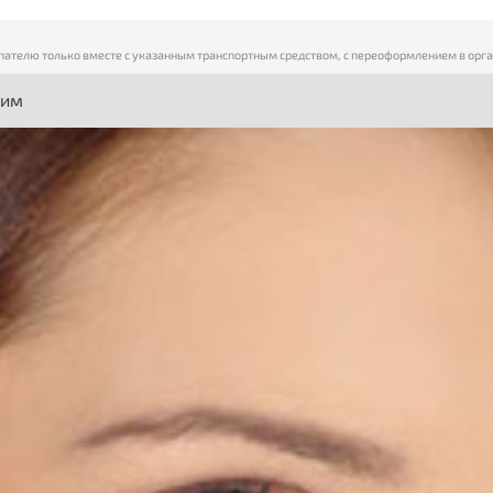
пателю только вместе с указанным транспортным средством, с переоформлением в орг
ним