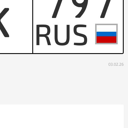
797
K
03.02.26