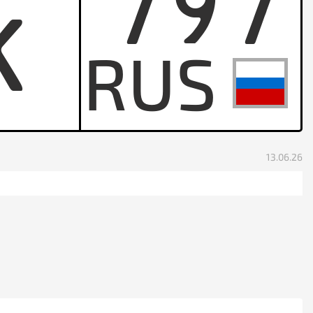
797
K
13.06.26