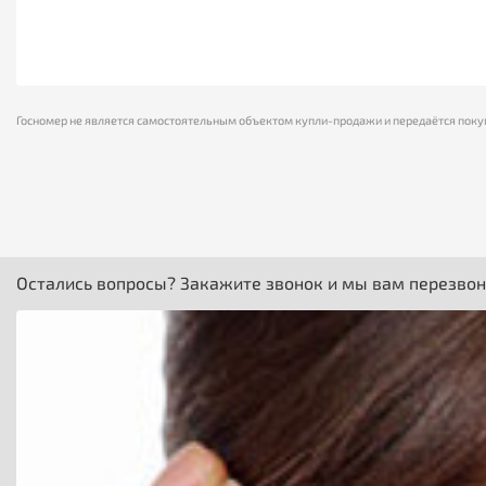
Госномер не является самостоятельным объектом купли-продажи и передаётся поку
Остались вопросы? Закажите звонок и мы вам перезво