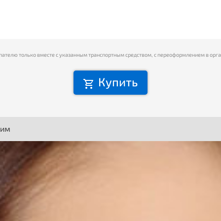
пателю только вместе с указанным транспортным средством, с переоформлением в орг
Купить
ним