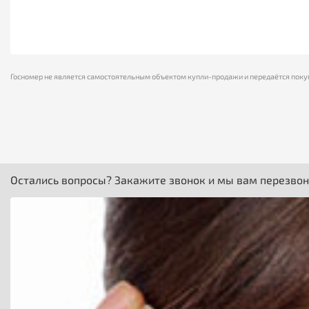
Госномер не является самостоятельным объектом купли-продажи и передаётся поку
Остались вопросы? Закажите звонок и мы вам перезво