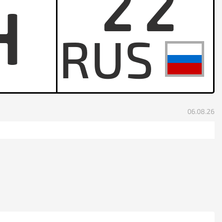
22
H
06.08.26