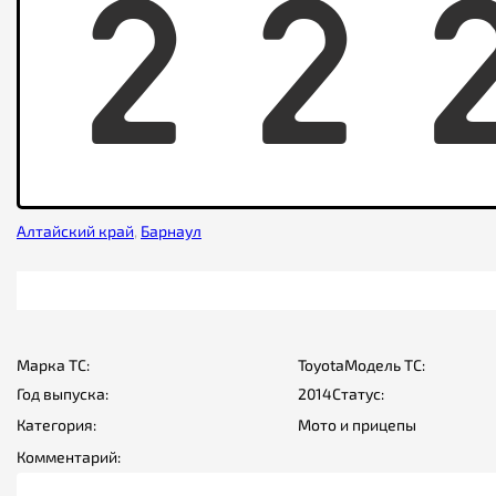
2
2
Алтайский край
,
Барнаул
Марка ТС:
Toyota
Модель ТС:
Год выпуска:
2014
Статус:
Категория:
Мото и прицепы
Комментарий: