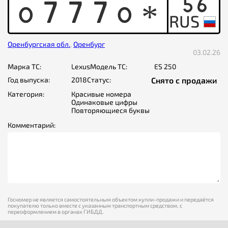
56
O
7
7
7
O
*
Оренбургская обл.
,
Оренбург
03.02.26
Марка ТС:
Lexus
Модель ТС:
ES 250
Год выпуска:
2018
Статус:
Снято с продажи
Категория:
Красивые номера
Одинаковые цифры
Повторяющиеся буквы
Комментарий:
Госномер не является самостоятельным объектом купли-продажи и передаётся
покупателю только вместе с указанным транспортным средством, с
переоформлением в органах ГИБДД.