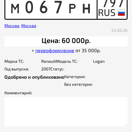
797
M
0
6
7
P
H
Москва
,
Москва
24.02.26
Цена: 60 000р.
+
переоформление
от 35 000р.
Марка ТС:
Renault
Модель ТС:
Logan
Год выпуска:
2007
Статус:
Одобрено и опубликовано
Категория:
Без категории
Комментарий: