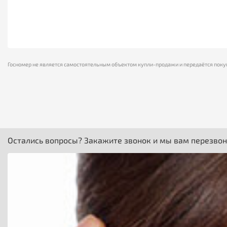
Госномер не является самостоятельным объектом купли-продажи и передаётся поку
Остались вопросы? Закажите звонок и мы вам перезво