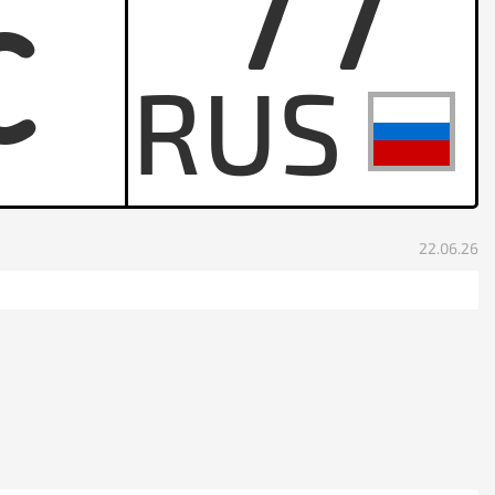
77
C
22.06.26