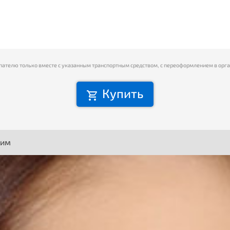
пателю только вместе с указанным транспортным средством, с переоформлением в орг
Купить
ним