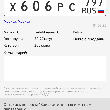
797
X
6
0
6
P
C
Москва
,
Москва
04.09.25
Марка ТС:
Lada
Модель ТС:
Kalina
Год выпуска:
2012
Статус:
Снято с продажи
Категория:
Зеркалка
Комментарий:
Госномер не является самостоятельным объектом купли-продажи и передаётся
покупателю только вместе с указанным транспортным средством, с
переоформлением в органах ГИБДД.
Остались вопросы? Закажите звонок и мы вам
перезвоним