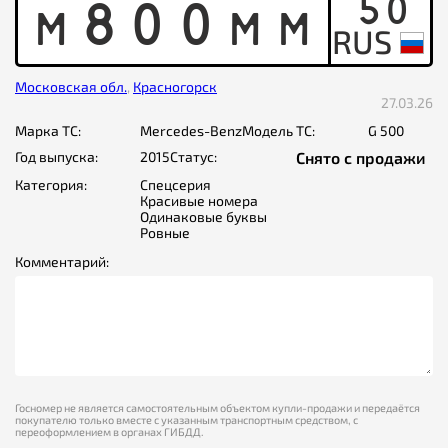
50
M
8
0
0
M
M
Московская обл.
,
Красногорск
27.03.26
Марка ТС:
Mercedes-Benz
Модель ТС:
G 500
Год выпуска:
2015
Статус:
Снято с продажи
Категория:
Спецсерия
Красивые номера
Одинаковые буквы
Ровные
Комментарий:
Госномер не является самостоятельным объектом купли-продажи и передаётся
покупателю только вместе с указанным транспортным средством, с
переоформлением в органах ГИБДД.