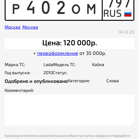
797
P
4
0
2
O
M
Москва
,
Москва
04.12.25
Цена: 120 000р.
+
переоформление
от 35 000р.
Марка ТС:
Lada
Модель ТС:
Kalina
Год выпуска:
2010
Статус:
Одобрено и опубликовано
Категория:
Слова
Комментарий:
Госномер не является самостоятельным объектом купли-продажи и передаётся