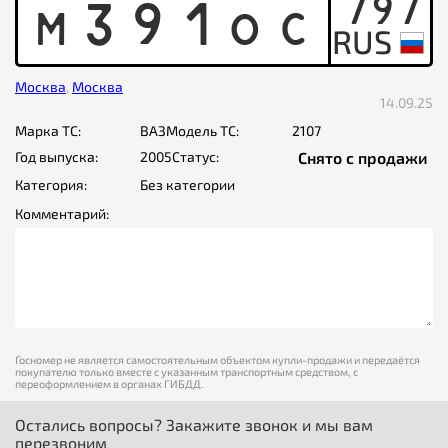
797
M
3
9
1
O
C
Москва
,
Москва
14.09.25
Марка ТС:
ВАЗ
Модель ТС:
2107
Год выпуска:
2005
Статус:
Снято с продажи
Категория:
Без категории
Комментарий:
Госномер не является самостоятельным объектом купли-продажи и передаётся
покупателю только вместе с указанным транспортным средством, с
переоформлением в органах ГИБДД.
Остались вопросы? Закажите звонок и мы вам
перезвоним