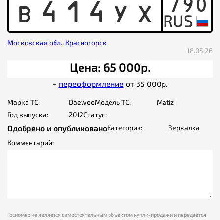
790
B
4
1
4
Y
X
Московская обл.
,
Красногорск
18.05.26
Цена: 65 000р.
+
переоформление
от 35 000р.
Марка ТС:
Daewoo
Модель ТС:
Matiz
Год выпуска:
2012
Статус:
Одобрено и опубликовано
Категория:
Зеркалка
Комментарий:
Госномер не является самостоятельным объектом купли-продажи и передаётся