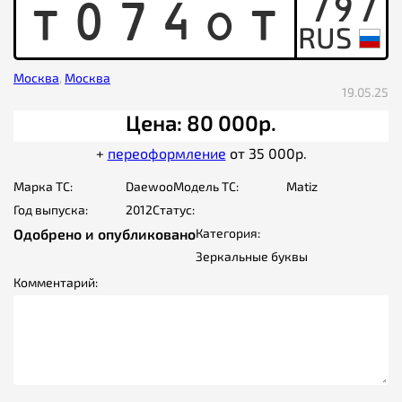
797
T
0
7
4
O
T
Москва
,
Москва
19.05.25
Цена: 80 000р.
+
переоформление
от 35 000р.
Марка ТС:
Daewoo
Модель ТС:
Matiz
Год выпуска:
2012
Статус:
Одобрено и опубликовано
Категория:
Зеркальные буквы
Комментарий: