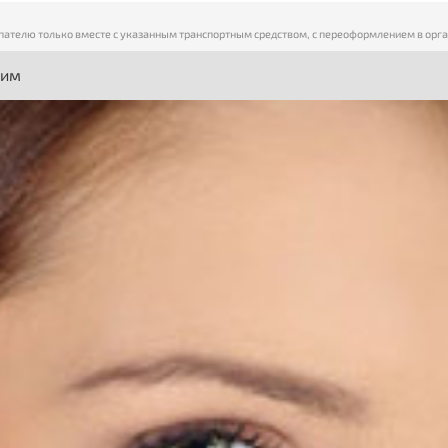
пателю только вместе с указанным транспортным средством, с переоформлением в орг
ним