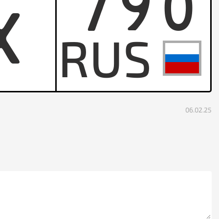
790
X
06.02.25