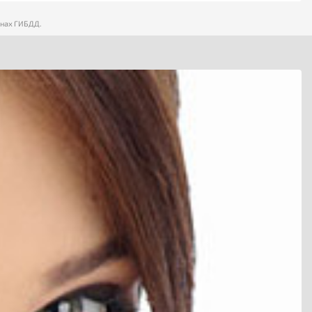
анах ГИБДД.