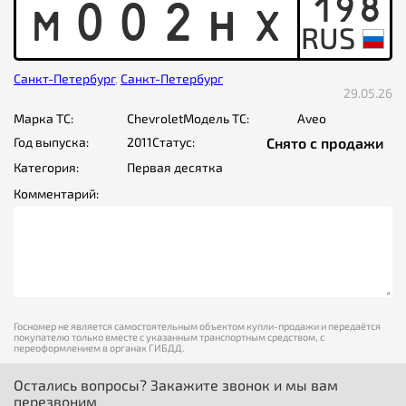
198
M
0
0
2
H
X
Санкт-Петербург
,
Санкт-Петербург
29.05.26
Марка ТС:
Chevrolet
Модель ТС:
Aveo
Год выпуска:
2011
Статус:
Снято с продажи
Категория:
Первая десятка
Комментарий:
Госномер не является самостоятельным объектом купли-продажи и передаётся
покупателю только вместе с указанным транспортным средством, с
переоформлением в органах ГИБДД.
Остались вопросы? Закажите звонок и мы вам
перезвоним