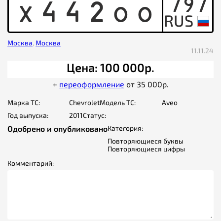
797
X
4
4
2
O
O
Москва
,
Москва
11.11.24
Цена: 100 000р.
+
переоформление
от 35 000р.
Марка ТС:
Chevrolet
Модель ТС:
Aveo
Год выпуска:
2011
Статус:
Одобрено и опубликовано
Категория:
Повторяющиеся буквы
Повторяющиеся цифры
Комментарий: