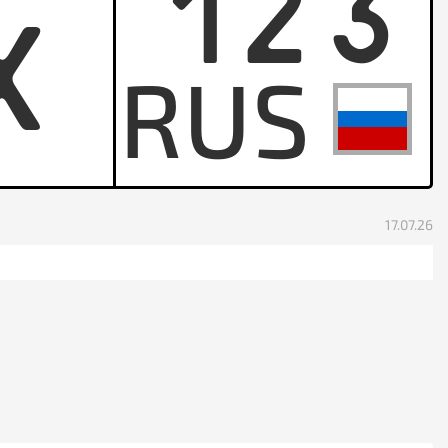
123
X
17.07.26