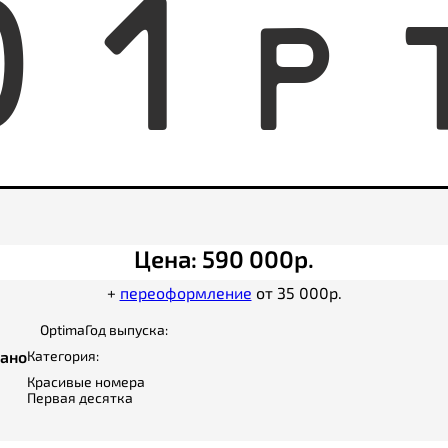
0
1
P
Цена: 590 000р.
+
переоформление
от 35 000р.
Optima
Год выпуска:
вано
Категория:
Красивые номера
Первая десятка