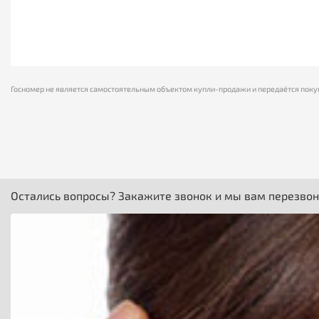
Госномер не является самостоятельным объектом купли-продажи и передаётся поку
Остались вопросы? Закажите звонок и мы вам перезво