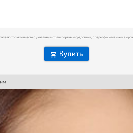
пателю только вместе с указанным транспортным средством, с переоформлением в орг
Купить
ним