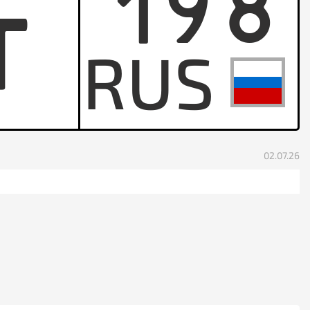
198
T
02.07.26