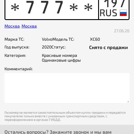
197
7
7
7
*
*
*
Москва
,
Москва
27.06.26
Марка ТС:
Volvo
Модель ТС:
XC60
Год выпуска:
2020
Статус:
Снято с продажи
Категория:
Красивые номера
Одинаковые цифры
Комментарий:
Госномер не является самостоятельным объектом купли-продажи и передаётся
покупателю только вместе с указанным транспортным средством, с
переоформлением в органах ГИБДД.
Остались вопросы? Закажите звонок и мы вам