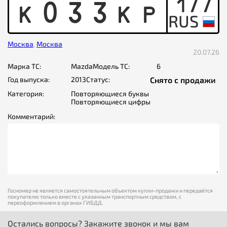
177
K
0
3
3
K
P
Москва
,
Москва
20.07.26
Марка ТС:
Mazda
Модель ТС:
6
Год выпуска:
2013
Статус:
Снято с продажи
Категория:
Повторяющиеся буквы
Повторяющиеся цифры
Комментарий:
Госномер не является самостоятельным объектом купли-продажи и передаётся
покупателю только вместе с указанным транспортным средством, с
переоформлением в органах ГИБДД.
Остались вопросы? Закажите звонок и мы вам